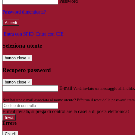
Password
Password dimenticata?
-
Entra con SPID
Entra con CIE
Seleziona utente
button close
×
Recupero password
button close
×
E-mail
Verrà inviato un messaggio all'indirizz
Non hai una e-mail associata al nome utente? Effettua il reset della password tram
E-mail inviata, si prega di controllare la casella di posta elettronica!
Errore
Chiudi