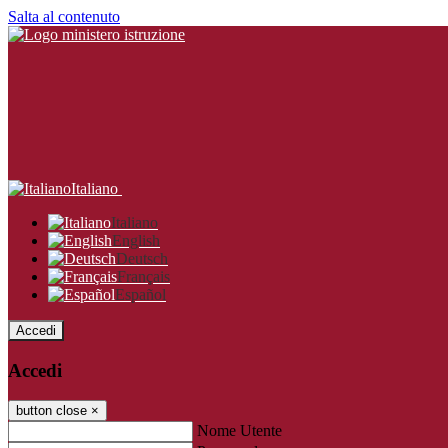
Salta al contenuto
Italiano
Italiano
English
Deutsch
Français
Español
Accedi
Accedi
button close
×
Nome Utente