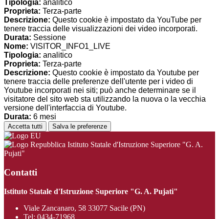
Tipologia:
analitico
Proprieta:
Terza-parte
Descrizione:
Questo cookie è impostato da YouTube per
tenere traccia delle visualizzazioni dei video incorporati.
Durata:
Sessione
Nome:
VISITOR_INFO1_LIVE
Tipologia:
analitico
Proprieta:
Terza-parte
Descrizione:
Questo cookie è impostato da Youtube per
tenere traccia delle preferenze dell'utente per i video di
Youtube incorporati nei siti; può anche determinare se il
visitatore del sito web sta utilizzando la nuova o la vecchia
versione dell'interfaccia di Youtube.
Durata:
6 mesi
Accetta tutti
Salva le preferenze
Istituto Statale d'Istruzione Superiore "G. A.
Pujati"
Contatti
Istituto Statale d'Istruzione Superiore "G. A. Pujati"
Viale Zancanaro, 58 33077 Sacile (PN)
Tel:
0434-71968