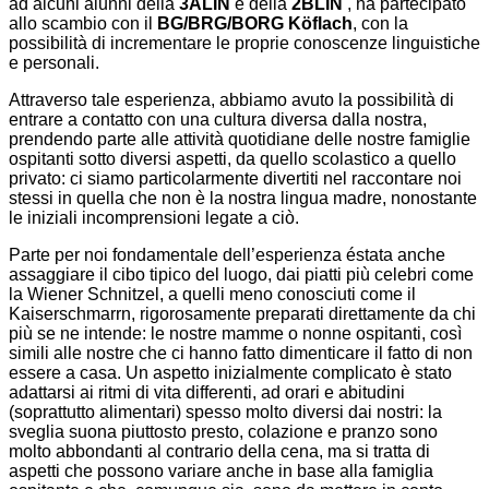
ad alcuni alunni della
3ALIN
e della
2BLIN
, ha partecipato
allo scambio con il
BG/BRG/BORG
Köflach
, con la
possibilità di incrementare le proprie conoscenze linguistiche
e personali.
Attraverso tale esperienza, abbiamo avuto la possibilità di
entrare a contatto con una cultura diversa dalla nostra,
prendendo parte alle attività quotidiane delle nostre famiglie
ospitanti sotto diversi aspetti, da quello scolastico a quello
privato: ci siamo particolarmente divertiti nel raccontare noi
stessi in quella che non è la nostra lingua madre, nonostante
le iniziali incomprensioni legate a ciò.
Parte per noi fondamentale dell’esperienza éstata anche
assaggiare il cibo tipico del luogo, dai piatti più celebri come
la Wiener Schnitzel, a quelli meno conosciuti come il
Kaiserschmarrn, rigorosamente preparati direttamente da chi
più se ne intende: le nostre mamme o nonne ospitanti, così
simili alle nostre che ci hanno fatto dimenticare il fatto di non
essere a casa. Un aspetto inizialmente complicato è stato
adattarsi ai ritmi di vita differenti, ad orari e abitudini
(soprattutto alimentari) spesso molto diversi dai nostri: la
sveglia suona piuttosto presto, colazione e pranzo sono
molto abbondanti al contrario della cena, ma si tratta di
aspetti che possono variare anche in base alla famiglia