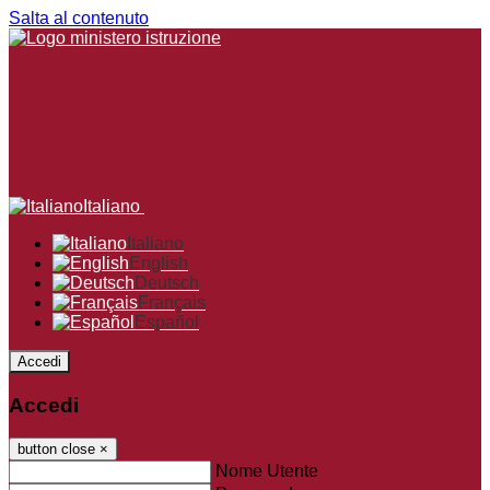
Salta al contenuto
Italiano
Italiano
English
Deutsch
Français
Español
Accedi
Accedi
button close
×
Nome Utente