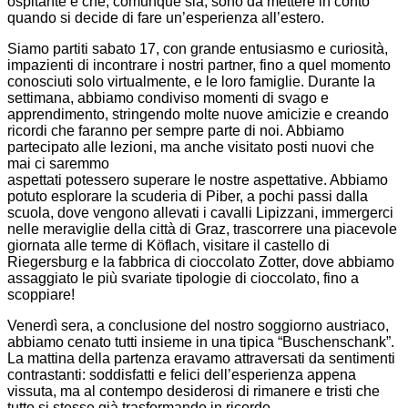
ospitante e che, comunque sia, sono da mettere in conto
quando si decide di fare un’esperienza all’estero.
Siamo partiti sabato 17, con grande entusiasmo e curiosità,
impazienti di incontrare i nostri partner, fino a quel momento
conosciuti solo virtualmente, e le loro famiglie. Durante la
settimana, abbiamo condiviso momenti di svago e
apprendimento, stringendo molte nuove amicizie e creando
ricordi che faranno per sempre parte di noi. Abbiamo
partecipato alle lezioni, ma anche visitato posti nuovi che
mai ci saremmo
aspettati potessero superare le nostre aspettative. Abbiamo
potuto esplorare la scuderia di Piber, a pochi passi dalla
scuola, dove vengono allevati i cavalli Lipizzani, immergerci
nelle meraviglie della città di Graz, trascorrere una piacevole
giornata alle terme di Köflach, visitare il castello di
Riegersburg e la fabbrica di cioccolato Zotter, dove abbiamo
assaggiato le più svariate tipologie di cioccolato, fino a
scoppiare!
Venerdì sera, a conclusione del nostro soggiorno austriaco,
abbiamo cenato tutti insieme in una tipica “Buschenschank”.
La mattina della partenza eravamo attraversati da sentimenti
contrastanti: soddisfatti e felici dell’esperienza appena
vissuta, ma al contempo desiderosi di rimanere e tristi che
tutto si stesse già trasformando in ricordo.