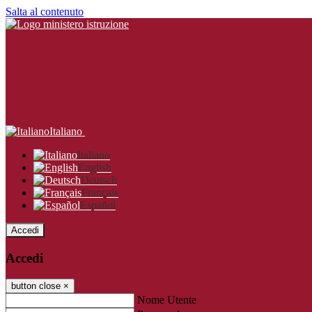
Salta al contenuto
Italiano
Italiano
English
Deutsch
Français
Español
Accedi
Accedi
button close
×
Nome Utente