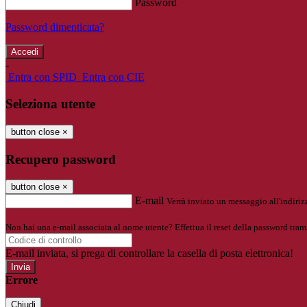
Password
Password dimenticata?
-
Entra con SPID
Entra con CIE
Seleziona utente
button close
×
Recupero password
button close
×
E-mail
Verrà inviato un messaggio all'indirizz
Non hai una e-mail associata al nome utente? Effettua il reset della password tram
E-mail inviata, si prega di controllare la casella di posta elettronica!
Errore
Chiudi