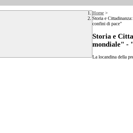
Home
>
Storia e Cittadinanza:
confini di pace"
Storia e Citt
mondiale" - "
La locandina della pr