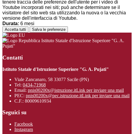
tenere traccia delle preferenze dell'utente per i video di
Youtube incorporati nei siti; può anche determinare se il
visitatore del sito web sta utilizzando la nuova o la vecchia
versione dell'interfaccia di Youtube.
Durata:
6 mesi
Accetta tutti
Salva le preferenze
Istituto Statale d'Istruzione Superiore "G. A.
Pujati"
Contatti
Istituto Statale d'Istruzione Superiore "G. A. Pujati"
Viale Zancanaro, 58 33077 Sacile (PN)
Tel:
0434-71968
Email:
pnis00200x@istruzione.it
Link per inviare una mail
PEC:
pnis00200x@pec.istruzione.it
Link per inviare una mail
C.F.: 80009610934
Seguici su
Facebook
Instagram