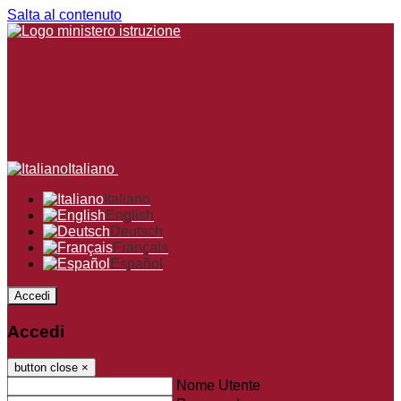
Salta al contenuto
Italiano
Italiano
English
Deutsch
Français
Español
Accedi
Accedi
button close
×
Nome Utente