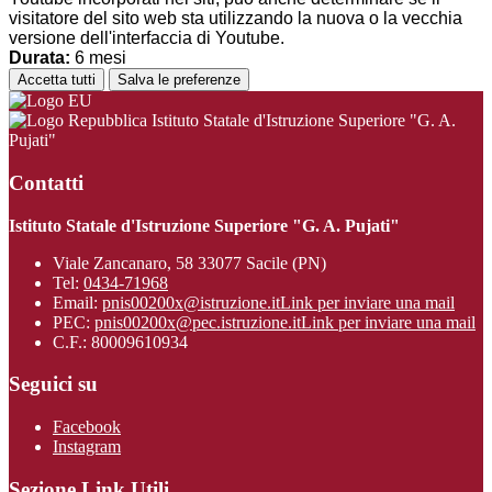
visitatore del sito web sta utilizzando la nuova o la vecchia
versione dell'interfaccia di Youtube.
Durata:
6 mesi
Accetta tutti
Salva le preferenze
Istituto Statale d'Istruzione Superiore "G. A.
Pujati"
Contatti
Istituto Statale d'Istruzione Superiore "G. A. Pujati"
Viale Zancanaro, 58 33077 Sacile (PN)
Tel:
0434-71968
Email:
pnis00200x@istruzione.it
Link per inviare una mail
PEC:
pnis00200x@pec.istruzione.it
Link per inviare una mail
C.F.: 80009610934
Seguici su
Facebook
Instagram
Sezione Link Utili