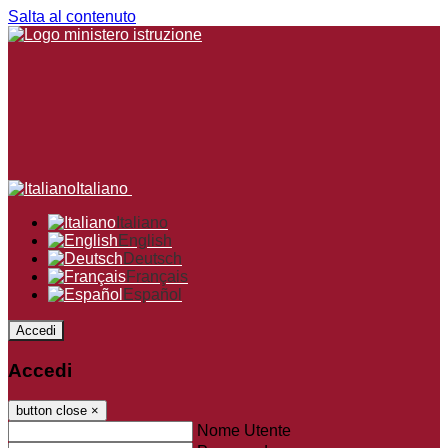
Salta al contenuto
Italiano
Italiano
English
Deutsch
Français
Español
Accedi
Accedi
button close
×
Nome Utente