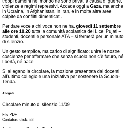
troppi bambini nel mondo ne sono privati a causa di guerre,
violenze e regimi repressivi. Accade oggi a
Gaza
, ma anche
in Ucraina, in Afghanistan, in Iran, e in molte altre aree
colpite da conflitti dimenticati.
Per dare voce a chi voce non ne ha,
giovedì 11 settembre
alle ore 10.20
tutta la comunità scolastica dei Licei Pujati –
studenti, docenti e personale ATA – si fermerà per un minuto
di silenzio.
Un gesto semplice, ma carico di significato: unire le nostre
coscienze per affermare che senza scuola non c’è futuro, né
libertà, né pace.
Si allegano la circolare, la mozione presentata dai docenti
all'ultimo collegio e una iniziativa per sostenere la Scuola-
Tenda.
Allegati
Circolare minuto di silenzio 11/09
File PDF
Contatore click: 53