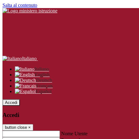
Salta al contenuto
Italiano
Italiano
English
Deutsch
Français
Español
Accedi
Accedi
button close
×
Nome Utente