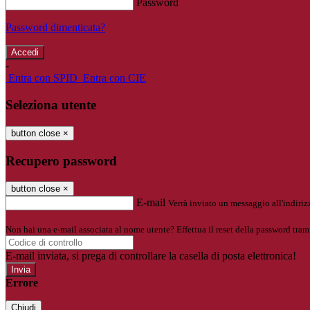
Password
Password dimenticata?
-
Entra con SPID
Entra con CIE
Seleziona utente
button close
×
Recupero password
button close
×
E-mail
Verrà inviato un messaggio all'indirizz
Non hai una e-mail associata al nome utente? Effettua il reset della password tram
E-mail inviata, si prega di controllare la casella di posta elettronica!
Errore
Chiudi