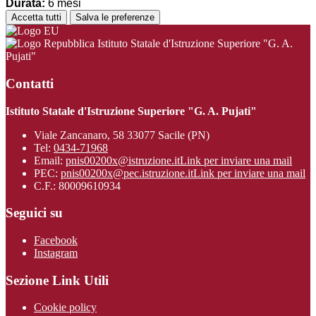
Durata:
6 mesi
Accetta tutti
Salva le preferenze
Istituto Statale d'Istruzione Superiore "G. A.
Pujati"
Contatti
Istituto Statale d'Istruzione Superiore "G. A. Pujati"
Viale Zancanaro, 58 33077 Sacile (PN)
Tel:
0434-71968
Email:
pnis00200x@istruzione.it
Link per inviare una mail
PEC:
pnis00200x@pec.istruzione.it
Link per inviare una mail
C.F.: 80009610934
Seguici su
Facebook
Instagram
Sezione Link Utili
Cookie policy