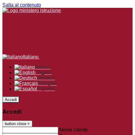
Salta al contenuto
Italiano
Italiano
English
Deutsch
Français
Español
Accedi
Accedi
button close
×
Nome Utente