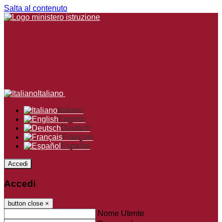
Salta al contenuto
Italiano
Italiano
English
Deutsch
Français
Español
Accedi
Accedi
button close
×
Nome Utente