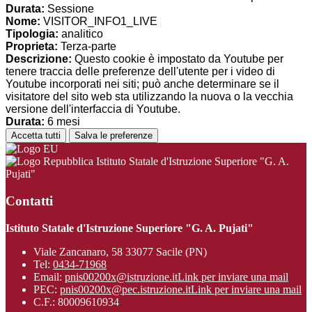
Durata:
Sessione
Nome:
VISITOR_INFO1_LIVE
Tipologia:
analitico
Proprieta:
Terza-parte
Descrizione:
Questo cookie è impostato da Youtube per
tenere traccia delle preferenze dell'utente per i video di
Youtube incorporati nei siti; può anche determinare se il
visitatore del sito web sta utilizzando la nuova o la vecchia
versione dell'interfaccia di Youtube.
Durata:
6 mesi
Accetta tutti
Salva le preferenze
Istituto Statale d'Istruzione Superiore "G. A.
Pujati"
Contatti
Istituto Statale d'Istruzione Superiore "G. A. Pujati"
Viale Zancanaro, 58 33077 Sacile (PN)
Tel:
0434-71968
Email:
pnis00200x@istruzione.it
Link per inviare una mail
PEC:
pnis00200x@pec.istruzione.it
Link per inviare una mail
C.F.: 80009610934