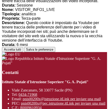
tenere traccia delle visualizzazioni dei video incorporati.
Durata:
Sessione
Nome:
VISITOR_INFO1_LIVE
Tipologia:
analitico
Proprieta:
Terza-parte
Descrizione:
Questo cookie è impostato da Youtube per
tenere traccia delle preferenze dell'utente per i video di
Youtube incorporati nei siti; può anche determinare se il
visitatore del sito web sta utilizzando la nuova o la vecchia
versione dell'interfaccia di Youtube.
Durata:
6 mesi
Accetta tutti
Salva le preferenze
Istituto Statale d'Istruzione Superiore "G. A.
Pujati"
Contatti
Istituto Statale d'Istruzione Superiore "G. A. Pujati"
Viale Zancanaro, 58 33077 Sacile (PN)
Tel:
0434-71968
Email:
pnis00200x@istruzione.it
Link per inviare una mail
PEC:
pnis00200x@pec.istruzione.it
Link per inviare una mail
C.F.: 80009610934