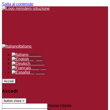
Salta al contenuto
Italiano
Italiano
English
Deutsch
Français
Español
Accedi
Accedi
button close
×
Nome Utente