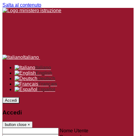
Salta al contenuto
Italiano
Italiano
English
Deutsch
Français
Español
Accedi
Accedi
button close
×
Nome Utente