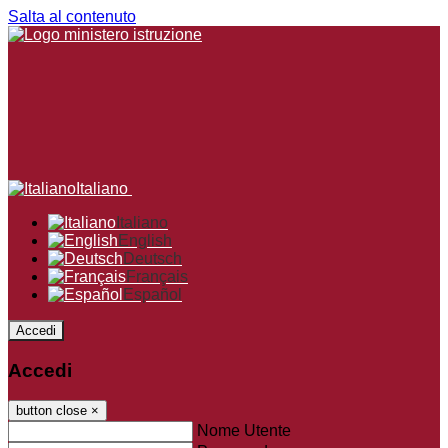
Salta al contenuto
Italiano
Italiano
English
Deutsch
Français
Español
Accedi
Accedi
button close
×
Nome Utente