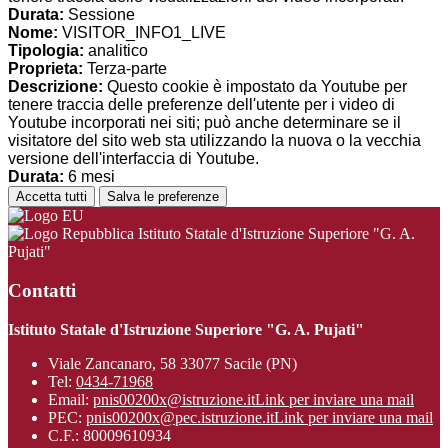
Durata:
Sessione
Nome:
VISITOR_INFO1_LIVE
Tipologia:
analitico
Proprieta:
Terza-parte
Descrizione:
Questo cookie è impostato da Youtube per
tenere traccia delle preferenze dell'utente per i video di
Youtube incorporati nei siti; può anche determinare se il
visitatore del sito web sta utilizzando la nuova o la vecchia
versione dell'interfaccia di Youtube.
Durata:
6 mesi
Accetta tutti
Salva le preferenze
Istituto Statale d'Istruzione Superiore "G. A.
Pujati"
Contatti
Istituto Statale d'Istruzione Superiore "G. A. Pujati"
Viale Zancanaro, 58 33077 Sacile (PN)
Tel:
0434-71968
Email:
pnis00200x@istruzione.it
Link per inviare una mail
PEC:
pnis00200x@pec.istruzione.it
Link per inviare una mail
C.F.: 80009610934