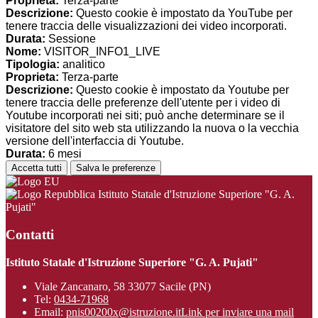
Proprieta:
Terza-parte
Descrizione:
Questo cookie è impostato da YouTube per
tenere traccia delle visualizzazioni dei video incorporati.
Durata:
Sessione
Nome:
VISITOR_INFO1_LIVE
Tipologia:
analitico
Proprieta:
Terza-parte
Descrizione:
Questo cookie è impostato da Youtube per
tenere traccia delle preferenze dell'utente per i video di
Youtube incorporati nei siti; può anche determinare se il
visitatore del sito web sta utilizzando la nuova o la vecchia
versione dell'interfaccia di Youtube.
Durata:
6 mesi
Accetta tutti
Salva le preferenze
Istituto Statale d'Istruzione Superiore "G. A.
Pujati"
Contatti
Istituto Statale d'Istruzione Superiore "G. A. Pujati"
Viale Zancanaro, 58 33077 Sacile (PN)
Tel:
0434-71968
Email:
pnis00200x@istruzione.it
Link per inviare una mail