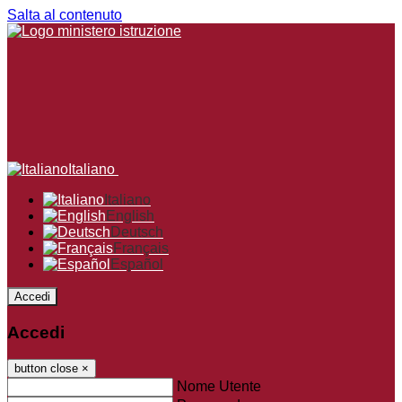
Salta al contenuto
Italiano
Italiano
English
Deutsch
Français
Español
Accedi
Accedi
button close
×
Nome Utente