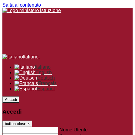
Salta al contenuto
Italiano
Italiano
English
Deutsch
Français
Español
Accedi
Accedi
button close
×
Nome Utente