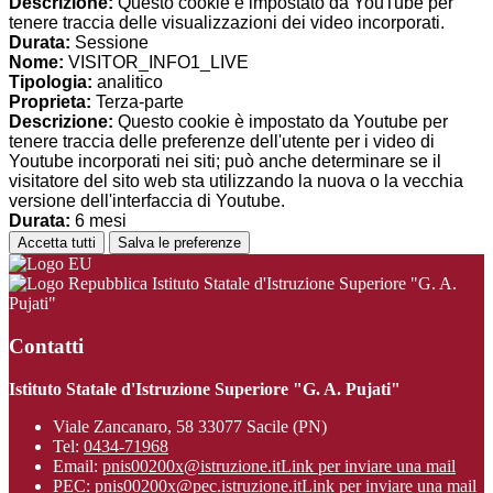
Descrizione:
Questo cookie è impostato da YouTube per
tenere traccia delle visualizzazioni dei video incorporati.
Durata:
Sessione
Nome:
VISITOR_INFO1_LIVE
Tipologia:
analitico
Proprieta:
Terza-parte
Descrizione:
Questo cookie è impostato da Youtube per
tenere traccia delle preferenze dell'utente per i video di
Youtube incorporati nei siti; può anche determinare se il
visitatore del sito web sta utilizzando la nuova o la vecchia
versione dell'interfaccia di Youtube.
Durata:
6 mesi
Accetta tutti
Salva le preferenze
Istituto Statale d'Istruzione Superiore "G. A.
Pujati"
Contatti
Istituto Statale d'Istruzione Superiore "G. A. Pujati"
Viale Zancanaro, 58 33077 Sacile (PN)
Tel:
0434-71968
Email:
pnis00200x@istruzione.it
Link per inviare una mail
PEC:
pnis00200x@pec.istruzione.it
Link per inviare una mail