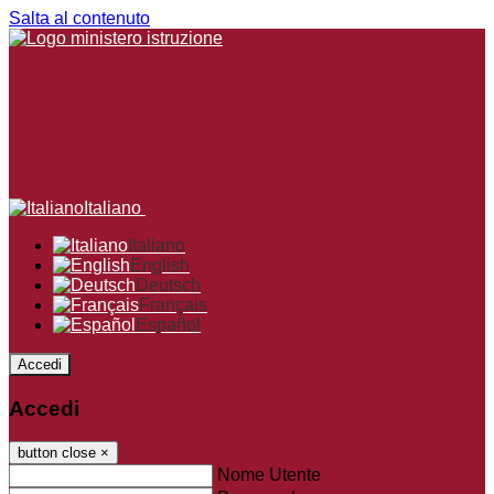
Salta al contenuto
Italiano
Italiano
English
Deutsch
Français
Español
Accedi
Accedi
button close
×
Nome Utente