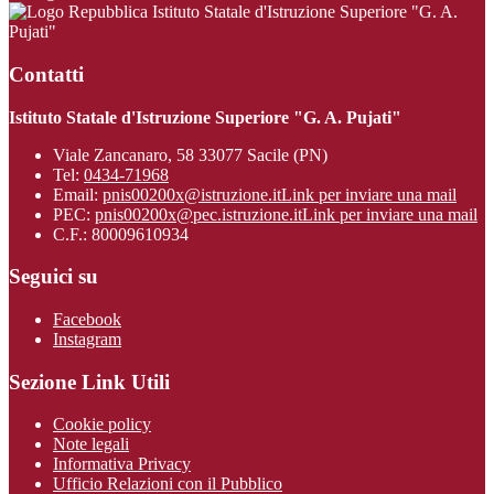
Istituto Statale d'Istruzione Superiore "G. A.
Pujati"
Contatti
Istituto Statale d'Istruzione Superiore "G. A. Pujati"
Viale Zancanaro, 58 33077 Sacile (PN)
Tel:
0434-71968
Email:
pnis00200x@istruzione.it
Link per inviare una mail
PEC:
pnis00200x@pec.istruzione.it
Link per inviare una mail
C.F.: 80009610934
Seguici su
Facebook
Instagram
Sezione Link Utili
Cookie policy
Note legali
Informativa Privacy
Ufficio Relazioni con il Pubblico