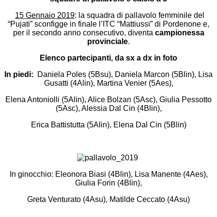
15 Gennaio 2019
: la squadra di pallavolo femminile del
“Pujati” sconfigge in finale l’ITC “Mattiussi” di Pordenone e,
per il secondo anno consecutivo, diventa
campionessa
provinciale
.
Elenco partecipanti, da sx a dx in foto
In piedi:
Daniela Poles (5Bsu), Daniela Marcon (5Blin), Lisa
Gusatti (4Alin), Martina Venier (5Aes),
Elena Antoniolli (5Alin), Alice Bolzan (5Asc), Giulia Pessotto
(5Asc), Alessia Dal Cin (4Blin),
Erica Battistutta (5Alin), Elena Dal Cin (5Blin)
In ginocchio: Eleonora Biasi (4Blin), Lisa Manente (4Aes),
Giulia Forin (4Blin),
Greta Venturato (4Asu), Matilde Ceccato (4Asu)