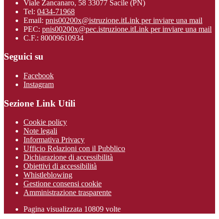
Viale Zancanaro, 58 33077 Sacile (PN)
Tel:
0434-71968
Email:
pnis00200x@istruzione.it
Link per inviare una mail
PEC:
pnis00200x@pec.istruzione.it
Link per inviare una mail
C.F.: 80009610934
Seguici su
Facebook
Instagram
Sezione Link Utili
Cookie policy
Note legali
Informativa Privacy
Ufficio Relazioni con il Pubblico
Dichiarazione di accessibilità
Obiettivi di accessibilità
Whistleblowing
Gestione consensi cookie
Amministrazione trasparente
Pagina visualizzata
10809
volte