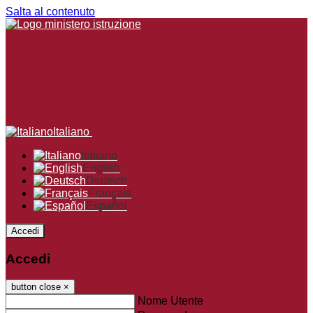
Salta al contenuto
Italiano
Italiano
English
Deutsch
Français
Español
Accedi
Accedi
button close
×
Nome Utente