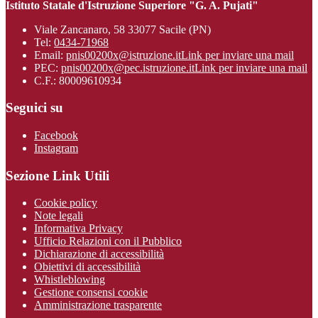
Istituto Statale d'Istruzione Superiore "G. A. Pujati"
Viale Zancanaro, 58 33077 Sacile (PN)
Tel:
0434-71968
Email:
pnis00200x@istruzione.it
Link per inviare una mail
PEC:
pnis00200x@pec.istruzione.it
Link per inviare una mail
C.F.: 80009610934
Seguici su
Facebook
Instagram
Sezione Link Utili
Cookie policy
Note legali
Informativa Privacy
Ufficio Relazioni con il Pubblico
Dichiarazione di accessibilità
Obiettivi di accessibilità
Whistleblowing
Gestione consensi cookie
Amministrazione trasparente