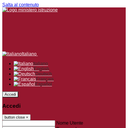
Salta al contenuto
Italiano
Italiano
English
Deutsch
Français
Español
Accedi
Accedi
button close
×
Nome Utente