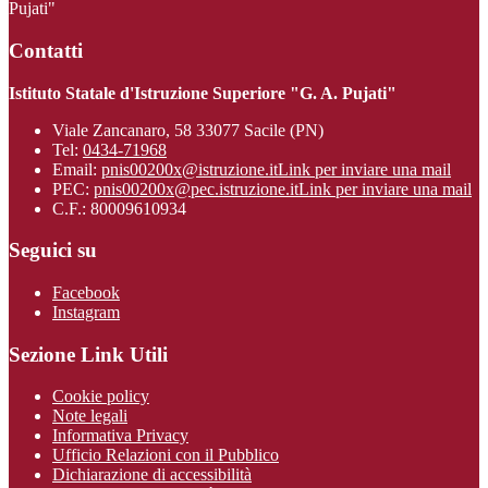
Pujati"
Contatti
Istituto Statale d'Istruzione Superiore "G. A. Pujati"
Viale Zancanaro, 58 33077 Sacile (PN)
Tel:
0434-71968
Email:
pnis00200x@istruzione.it
Link per inviare una mail
PEC:
pnis00200x@pec.istruzione.it
Link per inviare una mail
C.F.: 80009610934
Seguici su
Facebook
Instagram
Sezione Link Utili
Cookie policy
Note legali
Informativa Privacy
Ufficio Relazioni con il Pubblico
Dichiarazione di accessibilità