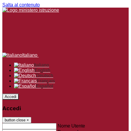
Salta al contenuto
Italiano
Italiano
English
Deutsch
Français
Español
Accedi
Accedi
button close
×
Nome Utente