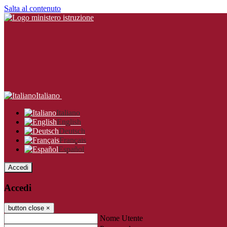
Salta al contenuto
Italiano
Italiano
English
Deutsch
Français
Español
Accedi
Accedi
button close
×
Nome Utente