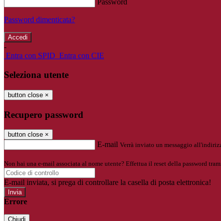
Password
Password dimenticata?
-
Entra con SPID
Entra con CIE
Seleziona utente
button close
×
Recupero password
button close
×
E-mail
Verrà inviato un messaggio all'indirizz
Non hai una e-mail associata al nome utente? Effettua il reset della password tram
E-mail inviata, si prega di controllare la casella di posta elettronica!
Errore
Chiudi