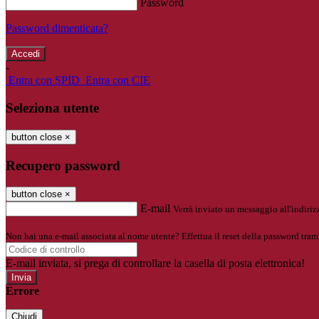
Password
Password dimenticata?
-
Entra con SPID
Entra con CIE
Seleziona utente
button close
×
Recupero password
button close
×
E-mail
Verrà inviato un messaggio all'indirizz
Non hai una e-mail associata al nome utente? Effettua il reset della password tram
E-mail inviata, si prega di controllare la casella di posta elettronica!
Errore
Chiudi