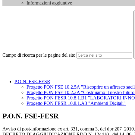
Informazioni aggiuntive
Campo di ricerca per le pagine del sito
P.O.N. FSE-FESR
Progetto PON FSE 10.2.5A "Riscoprire un affresco sacile
Progetto PON FSE 10.2.2A "Costruiamo il nostro futuro
Progetto PON FESR 10.8.1.B1 "LABORATORI INN
Progetto PON FESR 10.8.1.A3 "Ambienti Digitali"
P.O.N. FSE-FESR
Avviso di post-informazione ex art. 331, comma 3, del dpr 207_2010
DECRETO DI AGGIUDICAZIONE RDO N. 1244101 del 14_06_201