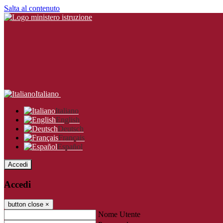
Salta al contenuto
Italiano
Italiano
English
Deutsch
Français
Español
Accedi
Accedi
button close
×
Nome Utente