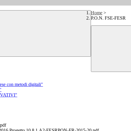
Home
>
P.O.N. FSE-FESR
se con metodi digitali"
"
OVATIVI"
.pdf
6 Progetto 10.8.1.A2-FESRPON-FR-2015-20.pdf