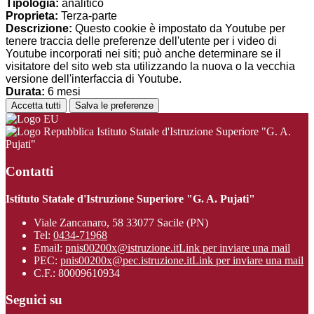
Tipologia:
analitico
Proprieta:
Terza-parte
Descrizione:
Questo cookie è impostato da Youtube per
tenere traccia delle preferenze dell'utente per i video di
Youtube incorporati nei siti; può anche determinare se il
visitatore del sito web sta utilizzando la nuova o la vecchia
versione dell'interfaccia di Youtube.
Durata:
6 mesi
Accetta tutti
Salva le preferenze
Istituto Statale d'Istruzione Superiore "G. A.
Pujati"
Contatti
Istituto Statale d'Istruzione Superiore "G. A. Pujati"
Viale Zancanaro, 58 33077 Sacile (PN)
Tel:
0434-71968
Email:
pnis00200x@istruzione.it
Link per inviare una mail
PEC:
pnis00200x@pec.istruzione.it
Link per inviare una mail
C.F.: 80009610934
Seguici su