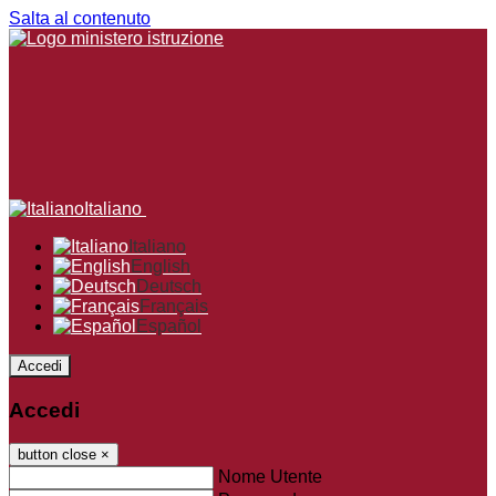
Salta al contenuto
Italiano
Italiano
English
Deutsch
Français
Español
Accedi
Accedi
button close
×
Nome Utente