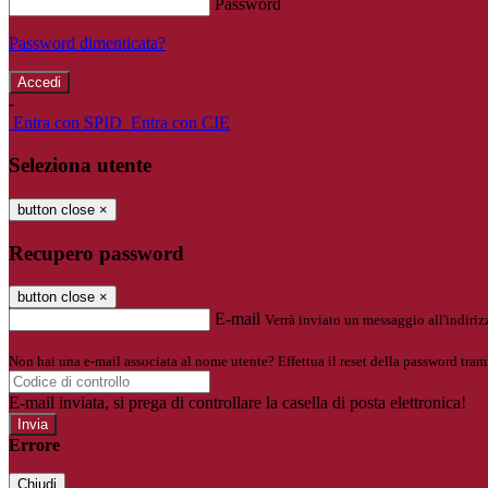
Password
Password dimenticata?
-
Entra con SPID
Entra con CIE
Seleziona utente
button close
×
Recupero password
button close
×
E-mail
Verrà inviato un messaggio all'indirizz
Non hai una e-mail associata al nome utente? Effettua il reset della password tram
E-mail inviata, si prega di controllare la casella di posta elettronica!
Errore
Chiudi