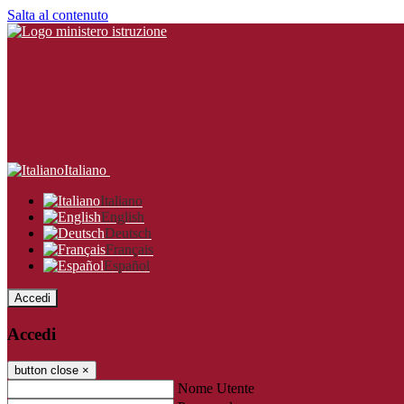
Salta al contenuto
Italiano
Italiano
English
Deutsch
Français
Español
Accedi
Accedi
button close
×
Nome Utente