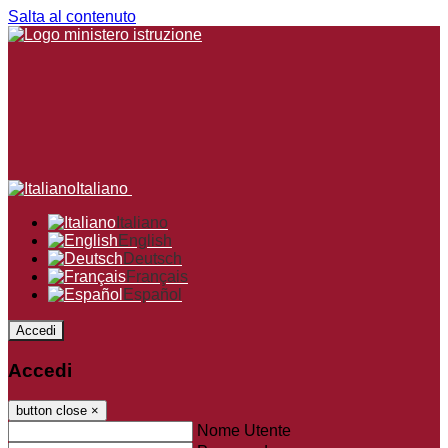
Salta al contenuto
Italiano
Italiano
English
Deutsch
Français
Español
Accedi
Accedi
button close
×
Nome Utente