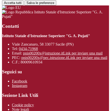
Accetta tutti
Salva le preferenze
Istituto Statale d'Istruzione Superiore "G. A.
Pujati"
Contatti
Istituto Statale d'Istruzione Superiore "G. A. Pujati"
Viale Zancanaro, 58 33077 Sacile (PN)
Tel:
0434-71968
Email:
pnis00200x@istruzione.it
Link per inviare una mail
PEC:
pnis00200x@pec.istruzione.it
Link per inviare una mail
C.F.: 80009610934
Seguici su
Facebook
Instagram
Sezione Link Utili
Cookie policy
Note legali