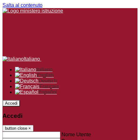
Salta al contenuto
Italiano
Italiano
English
Deutsch
Français
Español
Accedi
Accedi
button close
×
Nome Utente