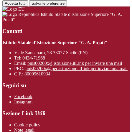
Accetta tutti
Salva le preferenze
Istituto Statale d'Istruzione Superiore "G. A.
Pujati"
Contatti
Istituto Statale d'Istruzione Superiore "G. A. Pujati"
Viale Zancanaro, 58 33077 Sacile (PN)
Tel:
0434-71968
Email:
pnis00200x@istruzione.it
Link per inviare una mail
PEC:
pnis00200x@pec.istruzione.it
Link per inviare una mail
C.F.: 80009610934
Seguici su
Facebook
Instagram
Sezione Link Utili
Cookie policy
Note legali