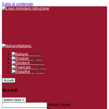
Salta al contenuto
Italiano
Italiano
English
Deutsch
Français
Español
Accedi
Accedi
button close
×
Nome Utente