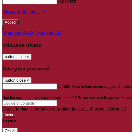
Password
Password dimenticata?
-
Entra con SPID
Entra con CIE
Seleziona utente
button close
×
Recupero password
button close
×
E-mail
Verrà inviato un messaggio all'indirizz
Non hai una e-mail associata al nome utente? Effettua il reset della password tram
E-mail inviata, si prega di controllare la casella di posta elettronica!
Errore
Chiudi