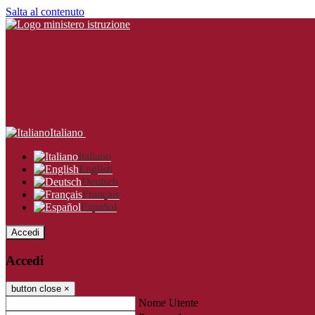
Salta al contenuto
Italiano
Italiano
English
Deutsch
Français
Español
Accedi
Accedi
button close
×
Nome Utente