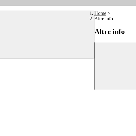
Home
>
Altre info
Altre info