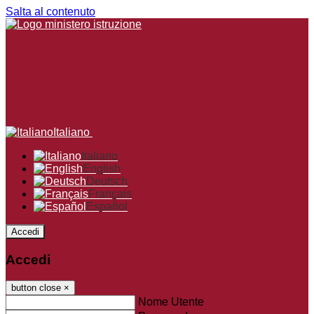
Salta al contenuto
Italiano
Italiano
English
Deutsch
Français
Español
Accedi
Accedi
button close
×
Nome Utente