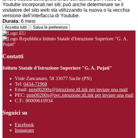
Youtube incorporati nei siti; può anche determinare se il
visitatore del sito web sta utilizzando la nuova o la vecchia
versione dell'interfaccia di Youtube.
Durata:
6 mesi
Accetta tutti
Salva le preferenze
Istituto Statale d'Istruzione Superiore "G. A.
Pujati"
Contatti
Istituto Statale d'Istruzione Superiore "G. A. Pujati"
Viale Zancanaro, 58 33077 Sacile (PN)
Tel:
0434-71968
Email:
pnis00200x@istruzione.it
Link per inviare una mail
PEC:
pnis00200x@pec.istruzione.it
Link per inviare una mail
C.F.: 80009610934
Seguici su
Facebook
Instagram