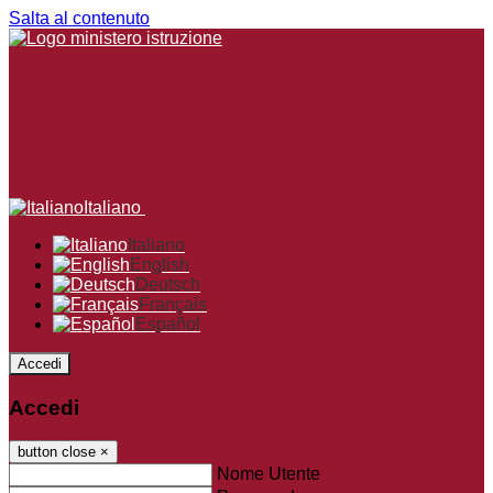
Salta al contenuto
Italiano
Italiano
English
Deutsch
Français
Español
Accedi
Accedi
button close
×
Nome Utente