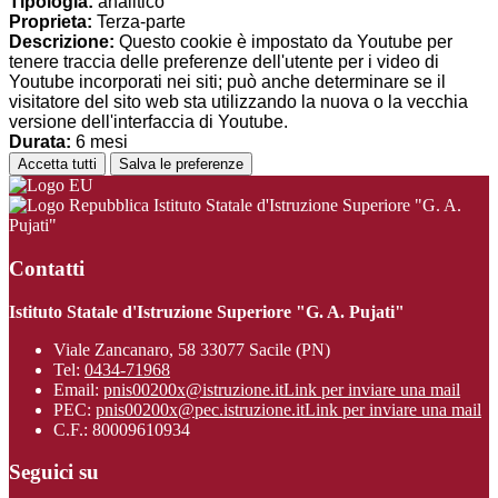
Tipologia:
analitico
Proprieta:
Terza-parte
Descrizione:
Questo cookie è impostato da Youtube per
tenere traccia delle preferenze dell'utente per i video di
Youtube incorporati nei siti; può anche determinare se il
visitatore del sito web sta utilizzando la nuova o la vecchia
versione dell'interfaccia di Youtube.
Durata:
6 mesi
Accetta tutti
Salva le preferenze
Istituto Statale d'Istruzione Superiore "G. A.
Pujati"
Contatti
Istituto Statale d'Istruzione Superiore "G. A. Pujati"
Viale Zancanaro, 58 33077 Sacile (PN)
Tel:
0434-71968
Email:
pnis00200x@istruzione.it
Link per inviare una mail
PEC:
pnis00200x@pec.istruzione.it
Link per inviare una mail
C.F.: 80009610934
Seguici su