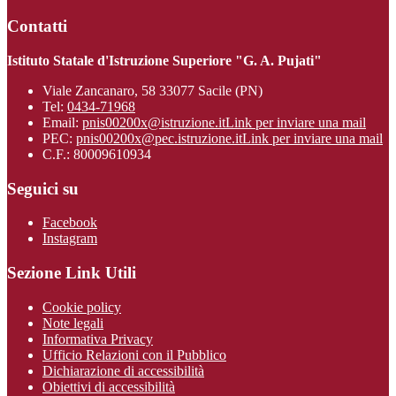
Contatti
Istituto Statale d'Istruzione Superiore "G. A. Pujati"
Viale Zancanaro, 58 33077 Sacile (PN)
Tel:
0434-71968
Email:
pnis00200x@istruzione.it
Link per inviare una mail
PEC:
pnis00200x@pec.istruzione.it
Link per inviare una mail
C.F.: 80009610934
Seguici su
Facebook
Instagram
Sezione Link Utili
Cookie policy
Note legali
Informativa Privacy
Ufficio Relazioni con il Pubblico
Dichiarazione di accessibilità
Obiettivi di accessibilità