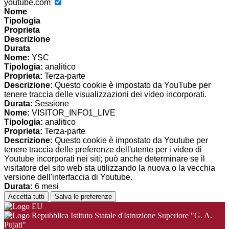
youtube.com
Nome
Tipologia
Proprieta
Descrizione
Durata
Nome:
YSC
Tipologia:
analitico
Proprieta:
Terza-parte
Descrizione:
Questo cookie è impostato da YouTube per
tenere traccia delle visualizzazioni dei video incorporati.
Durata:
Sessione
Nome:
VISITOR_INFO1_LIVE
Tipologia:
analitico
Proprieta:
Terza-parte
Descrizione:
Questo cookie è impostato da Youtube per
tenere traccia delle preferenze dell'utente per i video di
Youtube incorporati nei siti; può anche determinare se il
visitatore del sito web sta utilizzando la nuova o la vecchia
versione dell'interfaccia di Youtube.
Durata:
6 mesi
Accetta tutti
Salva le preferenze
Istituto Statale d'Istruzione Superiore "G. A.
Pujati"