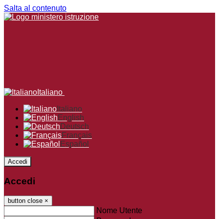
Salta al contenuto
Italiano
Italiano
English
Deutsch
Français
Español
Accedi
Accedi
button close
×
Nome Utente