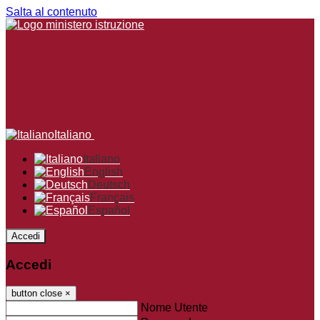
Salta al contenuto
Italiano
Italiano
English
Deutsch
Français
Español
Accedi
Accedi
button close
×
Nome Utente