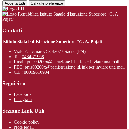
Accetta tutti
Salva le preferenze
Istituto Statale d'Istruzione Superiore "G. A.
Pujati"
Contatti
Istituto Statale d'Istruzione Superiore "G. A. Pujati"
Viale Zancanaro, 58 33077 Sacile (PN)
Tel:
0434-71968
Email:
pnis00200x@istruzione.it
Link per inviare una mail
PEC:
pnis00200x@pec.istruzione.it
Link per inviare una mail
C.F.: 80009610934
Seguici su
Facebook
Instagram
Sezione Link Utili
Cookie policy
Note legali