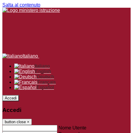
Salta al contenuto
Italiano
Italiano
English
Deutsch
Français
Español
Accedi
Accedi
button close
×
Nome Utente