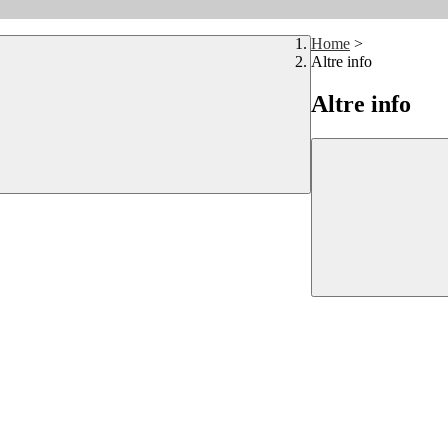
Home
>
Altre info
Altre info