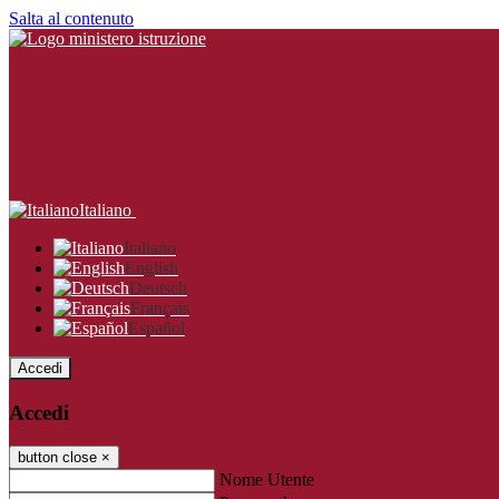
Salta al contenuto
Italiano
Italiano
English
Deutsch
Français
Español
Accedi
Accedi
button close
×
Nome Utente