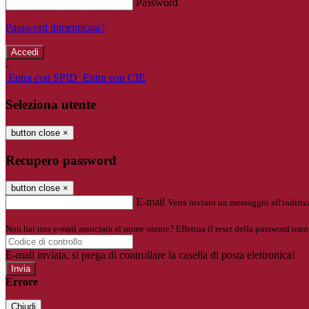
Password
Password dimenticata?
-
Entra con SPID
Entra con CIE
Seleziona utente
button close
×
Recupero password
button close
×
E-mail
Verrà inviato un messaggio all'indirizz
Non hai una e-mail associata al nome utente? Effettua il reset della password tram
E-mail inviata, si prega di controllare la casella di posta elettronica!
Errore
Chiudi