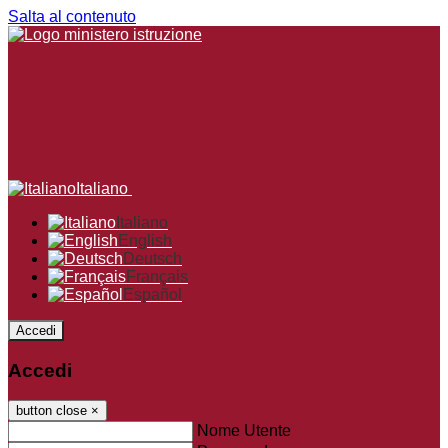
Salta al contenuto
Italiano
Italiano
English
Deutsch
Français
Español
Accedi
Accedi
button close
×
Nome Utente