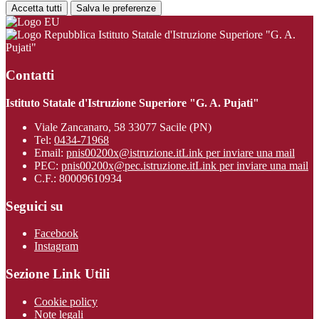
Accetta tutti
Salva le preferenze
Istituto Statale d'Istruzione Superiore "G. A.
Pujati"
Contatti
Istituto Statale d'Istruzione Superiore "G. A. Pujati"
Viale Zancanaro, 58 33077 Sacile (PN)
Tel:
0434-71968
Email:
pnis00200x@istruzione.it
Link per inviare una mail
PEC:
pnis00200x@pec.istruzione.it
Link per inviare una mail
C.F.: 80009610934
Seguici su
Facebook
Instagram
Sezione Link Utili
Cookie policy
Note legali