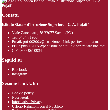
Istituto Statale d'Istruzione Superiore "G. A.
Pujati"
Contatti
Istituto Statale d'Istruzione Superiore "G. A. Pujati"
Viale Zancanaro, 58 33077 Sacile (PN)
Tel:
0434-71968
Email:
pnis00200x@istruzione.it
Link per inviare una mail
PEC:
pnis00200x@pec.istruzione.it
Link per inviare una mail
C.F.: 80009610934
Seguici su
Facebook
Instagram
Sezione Link Utili
Cookie policy
Note legali
Informativa Privacy
Ufficio Relazioni con il Pubblico