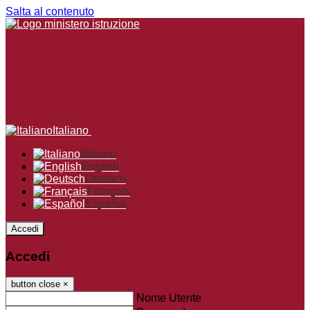
Salta al contenuto
Italiano
Italiano
English
Deutsch
Français
Español
Accedi
Accedi
button close
×
Nome Utente