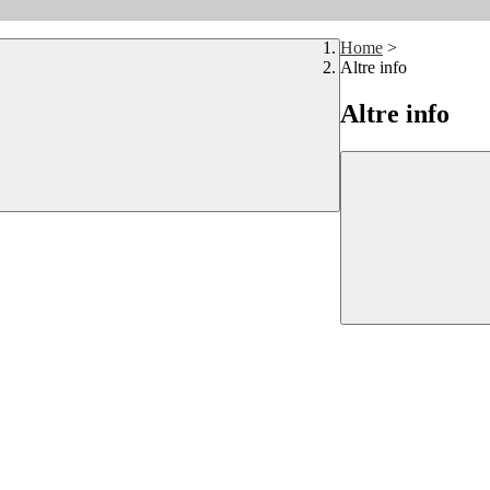
Home
>
Altre info
Altre info