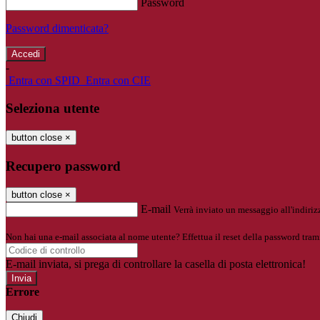
Password
Password dimenticata?
-
Entra con SPID
Entra con CIE
Seleziona utente
button close
×
Recupero password
button close
×
E-mail
Verrà inviato un messaggio all'indirizz
Non hai una e-mail associata al nome utente? Effettua il reset della password tram
E-mail inviata, si prega di controllare la casella di posta elettronica!
Errore
Chiudi