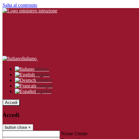
Salta al contenuto
Italiano
Italiano
English
Deutsch
Français
Español
Accedi
Accedi
button close
×
Nome Utente