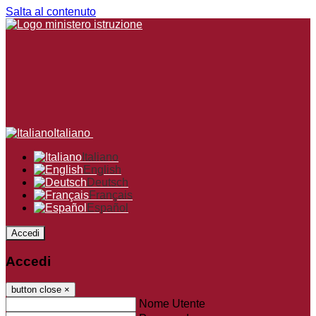
Salta al contenuto
Italiano
Italiano
English
Deutsch
Français
Español
Accedi
Accedi
button close
×
Nome Utente