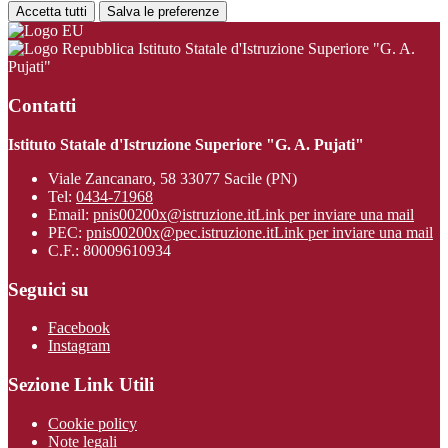
Accetta tutti
Salva le preferenze
Istituto Statale d'Istruzione Superiore "G. A.
Pujati"
Contatti
Istituto Statale d'Istruzione Superiore "G. A. Pujati"
Viale Zancanaro, 58 33077 Sacile (PN)
Tel:
0434-71968
Email:
pnis00200x@istruzione.it
Link per inviare una mail
PEC:
pnis00200x@pec.istruzione.it
Link per inviare una mail
C.F.: 80009610934
Seguici su
Facebook
Instagram
Sezione Link Utili
Cookie policy
Note legali